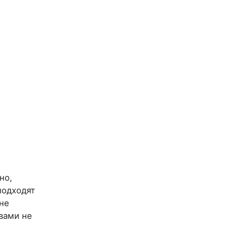
но,
подходят
 не
 вами не