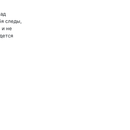
над
бя следы,
 и не
идется