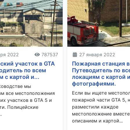
аря 2022
787537
27 января 2022
ский участок в GTA
Пожарная станция в
водитель по всем
Путеводитель по вс
 с картой и...
локациям с картой 
фотографиями.
ководстве мы
Если вы ищете местопо
им все местоположения
пожарной части GTA 5, 
их участков в GTA 5 и
разместили каждое
йти. Полицейские
местоположение вместе
.
описанием и картой...