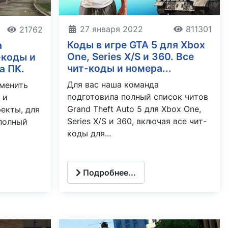
27 января 2022
811301
21762
Коды в игре GTA 5 для Xbox
а
One, Series X/S и 360. Все
-коды и
чит-коды и номера...
а ПК.
Для вас наша команда
зменить
подготовила полный список читов
 и
Grand Theft Auto 5 для Xbox One,
екты, для
Series X/S и 360, включая все чит-
полный
коды для...
Подробнее...