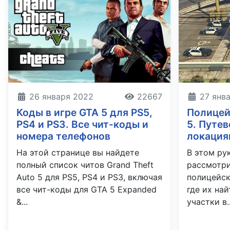
27 янв
26 января 2022
22667
Полицей
Коды в игре GTA 5 для PS5,
5. Путе
PS4 и PS3. Все чит-коды и
локациям
номера телефонов
В этом ру
На этой странице вы найдете
рассмотр
полный список читов Grand Theft
полицейск
Auto 5 для PS5, PS4 и PS3, включая
где их на
все чит-коды для GTA 5 Expanded
участки в..
&...