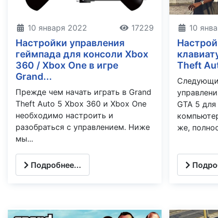
10 янв
10 января 2022
17229
Настрой
Настройки управления
клавиату
геймпада для консоли Xbox
Theft Au
360 / Xbox One в игре
Grand...
Следующи
Прежде чем начать играть в Grand
управлени
Theft Auto 5 Xbox 360 и Xbox One
GTA 5 для
необходимо настроить и
компьютер
разобраться с управлением. Ниже
же, полнос
мы...
Подробнее...
Подроб