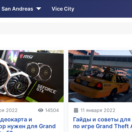
San Andreas
Vice City
аря 2022
14504
11 января 2022
идеокарта и
Гайды и советы для
ор нужен для Grand
по игре Grand Theft 