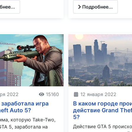
нее...
Подробнее...
аря 2022
15160
12 января 2022
 заработала игра
В каком городе про
eft Auto 5?
действие Grand Thef
5?
мма, которую Take-Two,
Действие GTA 5 происхо
GTA 5, заработала на