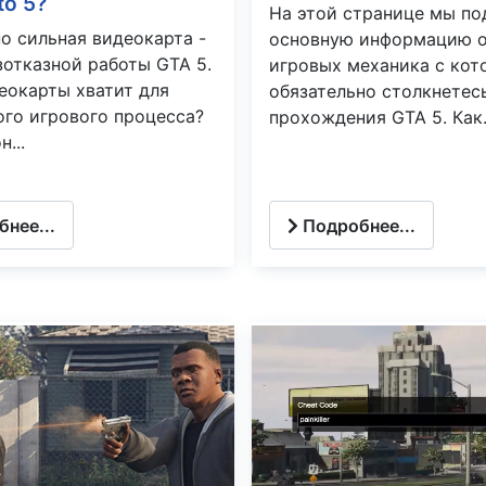
to 5?
На этой странице мы по
о сильная видеокарта -
основную информацию о
зотказной работы GTA 5.
игровых механика с ко
еокарты хватит для
обязательно столкнетес
го игрового процесса?
прохождения GTA 5. Как.
н...
нее...
Подробнее...