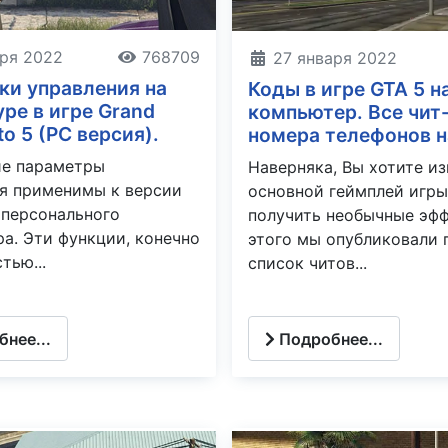
аря 2022
768709
27 января 2022
ки управления на
Коды в игре GTA 5 н
ре в игре Grand
компьютер. Все чит
to 5 (PC версия).
номера телефонов н
е параметры
Наверняка, Вы хотите и
я применимы к версии
основной геймплей игры
 персонального
получить необычные эфф
а. Эти функции, конечно
этого мы опубликовали 
тью...
список читов...
нее...
Подробнее...