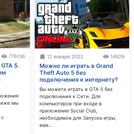
776136
12 января 2022
14929
 GTA 5.
Можно ли играть в Grand
ем
Theft Auto 5 без
и
подключения к интернету?
Вы можете играть в GTA 5 без
ложение
подключения к Сети. Для
ниже мы
компьютеров при входе в
приложение Social Club,
 с
необходимое для Запуска игры,
вам...