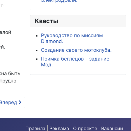
т:
Квесты
ь
елой
Руководство по миссиям
Diamond.
й.
Создание своего мотоклуба.
Поимка беглецов - задание
Мод.
жна быть
 трудно
Следующий: Ограбление казино Diamond. Задание: эле
Вперед
Правила
Реклама
О проекте
Вакансии