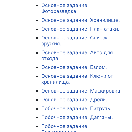
Основное задание:
Фоторазведка.
Основное задание: Хранилище.
Основное задание: План атаки.
Основное задание: Список
оружия.
Основное задание: Авто для
отхода.
Основное задание: Взлом.
Основное задание: Ключи от
хранилища.
Основное задание: Маскировка.
Основное задание: Дрели.
Побочное задание: Патруль.
Побочное задание: Дагганы.
Побочное задание:
Электродрели.