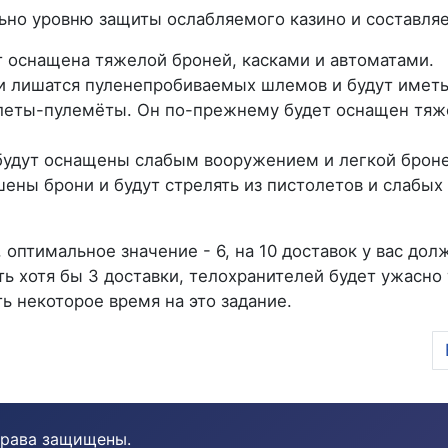
но уровню защиты ослабляемого казино и составляе
ет оснащена тяжелой броней, касками и автоматами.
и лишатся пуленепробиваемых шлемов и будут имет
олеты-пулемёты. Он по-прежнему будет оснащен тяж
будут оснащены слабым вооружением и легкой броне
шены брони и будут стрелять из пистолетов и слабых
 оптимальное значение - 6, на 10 доставок у вас дол
ь хотя бы 3 доставки, телохранителей будет ужасно
ть некоторое время на это задание.
: маршруты патрулирования в игре GTA 5: Online
 права защищены.