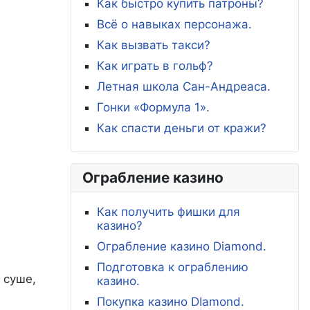
Как быстро купить патроны?
Всё о навыках персонажа.
Как вызвать такси?
Как играть в гольф?
Летная школа Сан-Андреаса.
Гонки «Формула 1».
Как спасти деньги от кражи?
Ограбление казино
Как получить фишки для
казино?
Ограбление казино Diamond.
Подготовка к ограблению
 суше,
казино.
Покупка казино DIamond.